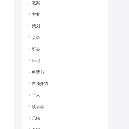
教案
方案
策划
英语
班会
日记
申请书
自我介绍
个人
读后感
总结