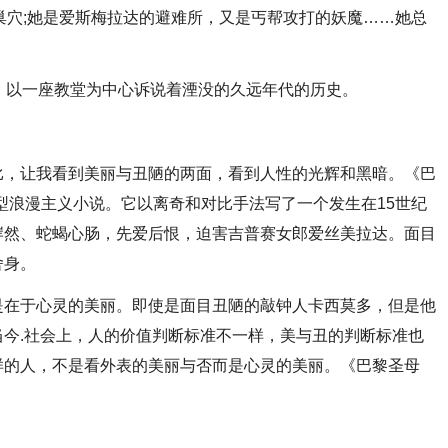
巢穴;她是爱斯梅拉达的避难所，又是丐帮攻打的妖魔……她总
，以一座教堂为中心诉说着湮没的久远年代的历史。
比，让我看到美丽与丑陋的两面，看到人性的光辉和黑暗。《巴
型浪漫主义小说。它以离奇和对比手法写了一个发生在15世纪
岸然、蛇蝎心肠，先爱后恨，迫害吉普赛女郎爱丝美拉达。面目
舍身。
是在于心灵的美丽。即使是面目丑陋的敲钟人卡西莫多，但是他
今.社会上，人的价值判断标准不一样，美与丑的判断标准也
样的人，不是看外表的美丽与否而是心灵的美丽。《巴黎圣母
。