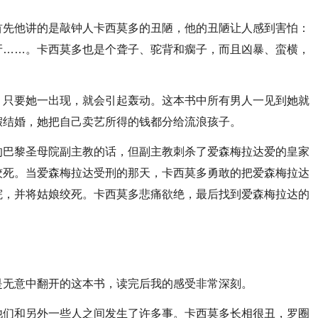
首先他讲的是敲钟人卡西莫多的丑陋，他的丑陋让人感到害怕：
牙……。卡西莫多也是个聋子、驼背和瘸子，而且凶暴、蛮横，
，只要她一出现，就会引起轰动。这本书中所有男人一见到她就
假结婚，她把自己卖艺所得的钱都分给流浪孩子。
的巴黎圣母院副主教的话，但副主教刺杀了爱森梅拉达爱的皇家
绞死。当爱森梅拉达受刑的那天，卡西莫多勇敢的把爱森梅拉达
院，并将姑娘绞死。卡西莫多悲痛欲绝，最后找到爱森梅拉达的
是无意中翻开的这本书，读完后我的感受非常深刻。
他们和另外一些人之间发生了许多事。卡西莫多长相很丑，罗圈