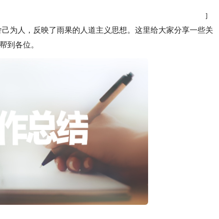
果创作的长篇小说，小说揭露了宗教的虚伪，宣告禁欲主义的
舍己为人，反映了雨果的人道主义思想。这里给大家分享一些关
能帮到各位。