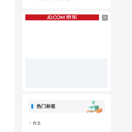
热门标签
作文