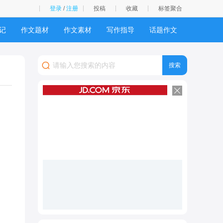
登录
/
注册
投稿
收藏
标签聚合
记
作文题材
作文素材
写作指导
话题作文