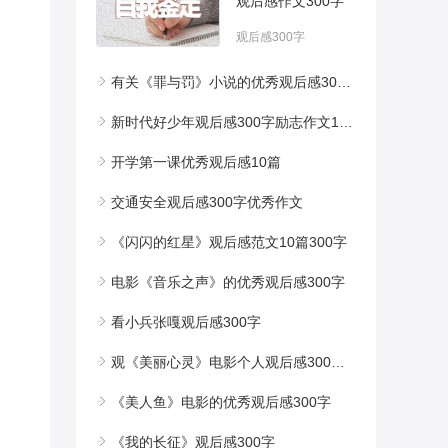
观后感作文300字
观后感300字
有关《罪与罚》小说的优秀观后感300字
新时代好少年观后感300字励志作文10篇
开学第一课优秀观后感10篇
交通安全观后感300字优秀作文
《闪闪的红星》观后感范文10篇300字
电影《音乐之声》的优秀观后感300字
看小兵张嘎观后感300字
观《美丽心灵》电影个人观后感300字7篇
《美人鱼》电影的优秀观后感300字
《我的长征》观后感300字