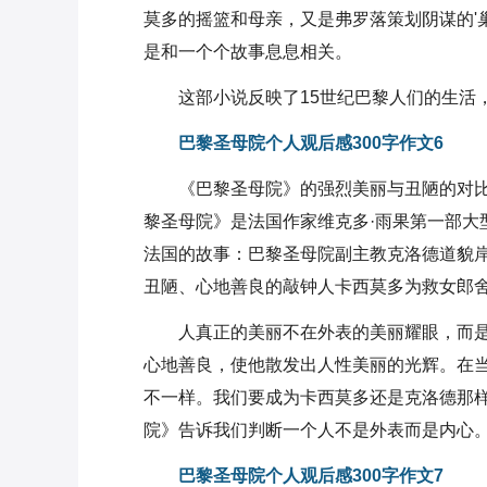
莫多的摇篮和母亲，又是弗罗落策划阴谋的'
是和一个个故事息息相关。
这部小说反映了15世纪巴黎人们的生活
巴黎圣母院个人观后感300字作文6
《巴黎圣母院》的强烈美丽与丑陋的对
黎圣母院》是法国作家维克多·雨果第一部大
法国的故事：巴黎圣母院副主教克洛德道貌
丑陋、心地善良的敲钟人卡西莫多为救女郎
人真正的美丽不在外表的美丽耀眼，而
心地善良，使他散发出人性美丽的光辉。在当
不一样。我们要成为卡西莫多还是克洛德那
院》告诉我们判断一个人不是外表而是内心
巴黎圣母院个人观后感300字作文7