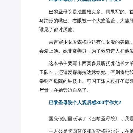
巴黎圣母院是法国维克多。雨果写的。
马蹄形的嘴巴、右眼被一个大瘤遮盖，大龅
谁见了都讨厌他。
吉普赛少女爱森梅拉达有仙女般的美貌
会爱上她。她非常善良，为了救穷诗人和他
这本书主要写卡西莫多只听抚养他长大
卫队长，还逼爱森梅拉达嫁给她，否则将她
举到圣母院的钟楼上。可国王派人攻打圣母
尸骨，在她旁边自杀了。
巴黎圣母院个人观后感300字作文2
国庆假期里沃读了《巴黎圣母院》，我
主人公是卡西莫多和爱斯梅拉尔达，在