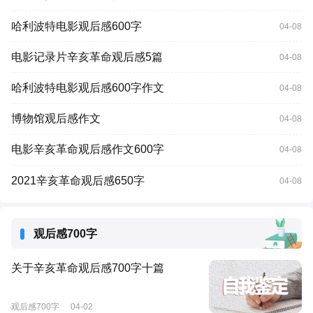
哈利波特电影观后感600字
04-08
电影记录片辛亥革命观后感5篇
04-08
哈利波特电影观后感600字作文
04-08
博物馆观后感作文
04-08
电影辛亥革命观后感作文600字
04-08
2021辛亥革命观后感650字
04-08
观后感700字
关于辛亥革命观后感700字十篇
观后感700字
04-02