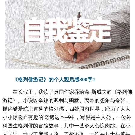
《格列佛游记》的个人观后感300字1
在长假里，我读了英国作家乔纳森·斯威夫的《格列佛
游记》。小说以辛辣的讽刺与幽默、离奇的想象与夸张，
描述酷爱航海冒险的格列佛，四处周游世界，经历了大大
小小惊险而有趣的'奇遇这本书中，写得是主人公，一位外
科医生格列佛的冒险故事，其中一些令人心惊肉跳。在小
人国里，他成了庞然大物，刀枪不入，一连吞几十头黄牛