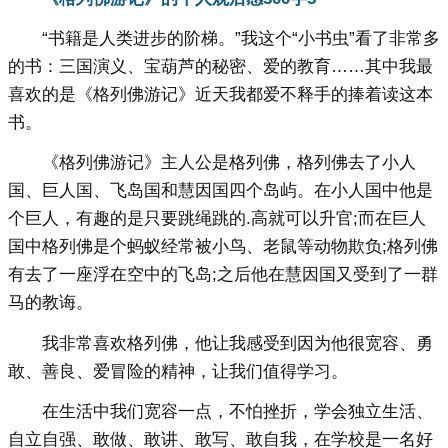
“书籍是人类进步的阶梯。”我这个“小书虫”看了非常多
的书：三国演义、宝葫芦的秘密、爱的教育……其中我最
喜欢的是《格列佛游记》近天我都爱不释手的捧着读这本
书。
《格列佛游记》主人公是格列佛，格列佛去了小人
国、巨人国、飞岛国和慧因国四个岛屿。在小人国中他是
个巨人，有趣的是只要跳绳跳的.高就可以升官;而在巨人
国中格列佛是个蚂蚁经常被小鸟、老鼠等动物欺负;格列佛
有去了一座浮在空中的飞岛;之后他在慧因国又受到了一群
马的教诲。
我非常喜欢格列佛，他让我感受到因为他很宽容、勇
敢、善良、爱冒险的精神，让我们值得学习。
在生活中我们宽容一点，不怕挫折，学会独立生活、
自立自强、敢做、敢讲、敢写、敢自我，在学校是一名好