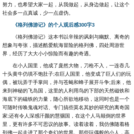
努力，也希望大家一起，从我做起，从身边做起，让这个
社会多一点真诚，少一点虚伪。
《格列佛游记》的个人观后感300字3
《格列佛游记》这本书以辛辣的讽刺与幽默、离奇的
想象与夸张，描述酷爱航海冒险的格列佛，四处周游世
界，经历了大大小小惊险而有趣的奇遇。
在小人国里，他成了庞然大物，刀枪不入，一连吞几
十头黄牛仍填不饱肚子;在巨人国里，他变成了巨人们的玩
偶，被玩弄于手掌间，并与苍蝇和蜂子展开斗争;后来，他
来到神秘的飞岛国，这里的人利用鸟的下部的天然磁铁和
海底下的磁铁的力量，随心所欲地移动，这同时也是一个
可随时传唤鬼魂对话、专门搞些莫名其妙的研究的离奇国
家;还有令人深感汗颜的慧骃国，在这个人马颠倒的世界
里，更有许多不可思议的故事。读着读着，我仿佛随着格
列佛一起走进了那个奇幻的世界。那些玩偶般的小人，高