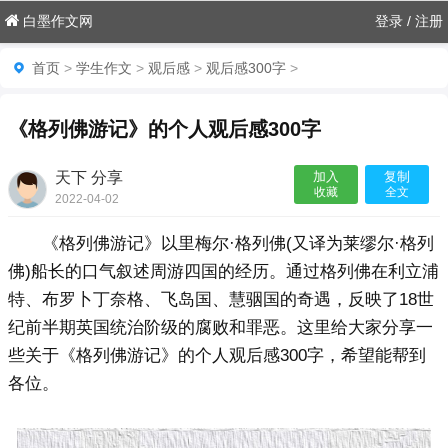
白墨作文网
登录
/
注册
首页
>
学生作文
>
观后感
>
观后感300字
>
《格列佛游记》的个人观后感300字
天下 分享
加入
复制
收藏
全文
2022-04-02
23:31:19

《格列佛游记》以里梅尔·格列佛(又译为莱缪尔·格列
佛)船长的口气叙述周游四国的经历。通过格列佛在利立浦
特、布罗卜丁奈格、飞岛国、慧骃国的奇遇，反映了18世
纪前半期英国统治阶级的腐败和罪恶。这里给大家分享一
些关于《格列佛游记》的个人观后感300字，希望能帮到
各位。