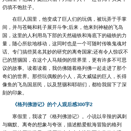
仍填不饱肚子。
在巨人国里，他变成了巨人们的玩偶，被玩弄于手掌
间，并与苍蝇和耗子展开斗争;后来，他来到神秘的飞岛
国，这里的人利用岛下部的天然磁铁和海底下的磁铁的力
量，随心所欲地移动，这同时也是一个可随时传唤鬼魂对
话、专门搞些莫名其妙的研究的离奇国家;还有令人惊叹不
已的慧骃国，在这个人马颠倒的世界里，更有许多不可思
议的故事。读着读着，我仿佛随着格列佛一起走进了那个
奇幻的世界。那些玩偶般的小人，高大威猛的巨人，长得
像鱼的飞岛国居民，以及慧骃和耶胡们，都给我留下了深
刻的印象。
《格列佛游记》的个人观后感300字2
寒假里，我读了《格列佛游记》。小说以辛辣的讽刺
与幽默、离奇的想象与夸张，描述酷爱航海冒险的格列