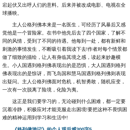
宕起伏又出呼人们的意料。后来并被改成电影、电视在全
球播映。
主人公格列佛本来是一名医生，可经历了风暴后又感
觉他是一个冒险家。在书中他先后去了四个国家，了解不
同的风情，受到了不同的待遇。他每到一处，都有新鲜和
刺激的事情发生，不断吸引着我读下去!作者对每个情景都
做了细致的描绘，让人有身临其境之感，读起来妙趣横
生。小人国遇到格列佛表现出的是恐惧，大人国遇到格列
佛表现出的是惊讶，而飞岛国和慧马国遇到格列佛则表现
出疑问。主人公格列佛面对危机，机智勇敢，随机应变，
一次有一次脱离了险境，化险为夷。
这正是我们要学习的，无论碰到什么困难，都一定要
沉着冷静，积极应对才能克服走出困境!要把这种不畏惧困
难的精神运用到学习和生活中!
《格列佛游记》的个人观后感300字5