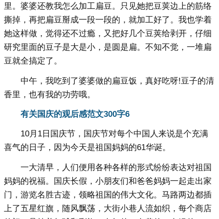
里。婆婆还教我怎么加工扁豆。只见她把豆荚边上的筋络
撕掉，再把扁豆掰成一段一段的，就加工好了。我也学着
她这样做，觉得还不过瘾，又把好几个豆荚给剥开，仔细
研究里面的豆子是大是小，是圆是扁。不知不觉，一堆扁
豆就全搞定了。
中午，我吃到了婆婆做的扁豆饭，真好吃呀!豆子的清
香里，也有我的功劳哦。
有关国庆的观后感范文300字6
10月1日国庆节，国庆节对每个中国人来说是个充满
喜气的日子，因为今天是祖国妈妈的61华诞。
一大清早，人们便用各种各样的形式纷纷表达对祖国
妈妈的祝福。国庆长假，小朋友们和爸爸妈妈一起走出家
门，游览名胜古迹，领略祖国的伟大文化。马路两边都插
上了五星红旗，随风飘荡，大街小巷人流如织，每个商店