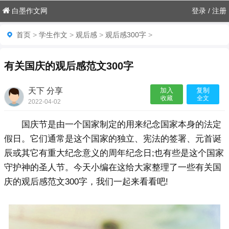
白墨作文网
登录
/
注册
首页
>
学生作文
>
观后感
>
观后感300字
>
有关国庆的观后感范文300字
天下 分享
加入
复制
收藏
全文
2022-04-02
23:30:55

国庆节是由一个国家制定的用来纪念国家本身的法定
假日。它们通常是这个国家的独立、宪法的签署、元首诞
辰或其它有重大纪念意义的周年纪念日;也有些是这个国家
守护神的圣人节。今天小编在这给大家整理了一些有关国
庆的观后感范文300字，我们一起来看看吧!