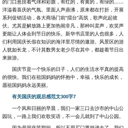
的门口悬挂着气球和彩旗，有红的，有黄的，有绿的……
洋溢着喜庆的气氛。里面人声鼎沸，原来都在打折，开展
系列促销活动，各大商场门前“擂台”高筑，歌声此起彼
伏。尤其是解放路上更加热闹非凡，那种叫卖声，欢笑声
更能让人体会到节日的快乐。新华书店里的人也很多，人
们利用国庆长假在知识的海洋里尽情的遨游。风景区的游
人犹如长龙，不计其数男女老少尽在其中，都趁着节日出
来旅游。
国庆节是一个快乐的日子，人们的生活水平真的提高
的很快。我们在祖国妈妈的怀抱中，幸福，快乐的成长，
愿祖国妈妈永远美丽。
有关国庆的观后感范文300字7
一个风和日丽的早晨，我们一家三口去沙市的中山公
园玩，一路上我们欢歌笑语，不一会儿就到了中山公园。
因为是国庆节期间，所以不用买门票就进去了。我们