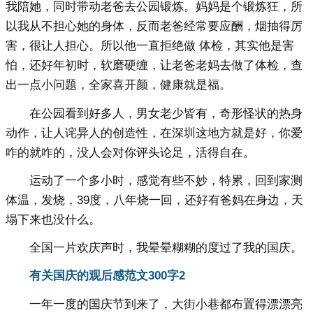
我陪她，同时带动老爸去公园锻炼。妈妈是个锻炼狂，所
以我从不担心她的身体，反而老爸经常要应酬，烟抽得厉
害，很让人担心。所以他一直拒绝做 体检，其实他是害
怕，还好年初时，软磨硬缠，让老爸老妈去做了体检，查
出一点小问题，全家喜开颜，健康就是福。
在公园看到好多人，男女老少皆有，奇形怪状的热身
动作，让人诧异人的创造性，在深圳这地方就是好，你爱
咋的就咋的，没人会对你评头论足，活得自在。
运动了一个多小时，感觉有些不妙，特累，回到家测
体温，发烧，39度，八年烧一回，还好有爸妈在身边，天
塌下来也没什么。
全国一片欢庆声时，我晕晕糊糊的度过了我的国庆。
有关国庆的观后感范文300字2
一年一度的国庆节到来了，大街小巷都布置得漂漂亮