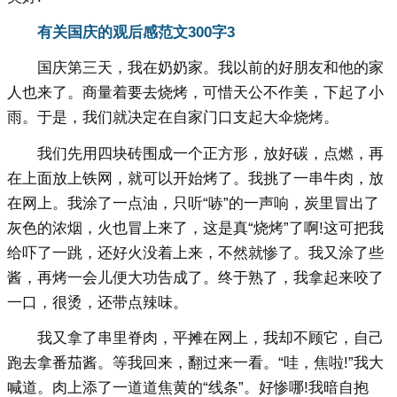
有关国庆的观后感范文300字3
国庆第三天，我在奶奶家。我以前的好朋友和他的家
人也来了。商量着要去烧烤，可惜天公不作美，下起了小
雨。于是，我们就决定在自家门口支起大伞烧烤。
我们先用四块砖围成一个正方形，放好碳，点燃，再
在上面放上铁网，就可以开始烤了。我挑了一串牛肉，放
在网上。我涂了一点油，只听“哧”的一声响，炭里冒出了
灰色的浓烟，火也冒上来了，这是真“烧烤”了啊!这可把我
给吓了一跳，还好火没着上来，不然就惨了。我又涂了些
酱，再烤一会儿便大功告成了。终于熟了，我拿起来咬了
一口，很烫，还带点辣味。
我又拿了串里脊肉，平摊在网上，我却不顾它，自己
跑去拿番茄酱。等我回来，翻过来一看。“哇，焦啦!”我大
喊道。肉上添了一道道焦黄的“线条”。好惨哪!我暗自抱