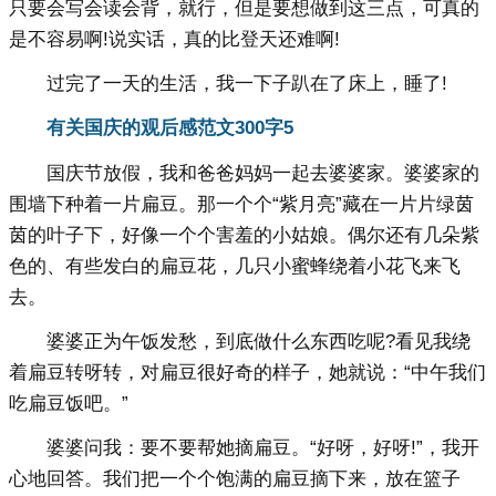
只要会写会读会背，就行，但是要想做到这三点，可真的
是不容易啊!说实话，真的比登天还难啊!
过完了一天的生活，我一下子趴在了床上，睡了!
有关国庆的观后感范文300字5
国庆节放假，我和爸爸妈妈一起去婆婆家。婆婆家的
围墙下种着一片扁豆。那一个个“紫月亮”藏在一片片绿茵
茵的叶子下，好像一个个害羞的小姑娘。偶尔还有几朵紫
色的、有些发白的扁豆花，几只小蜜蜂绕着小花飞来飞
去。
婆婆正为午饭发愁，到底做什么东西吃呢?看见我绕
着扁豆转呀转，对扁豆很好奇的样子，她就说：“中午我们
吃扁豆饭吧。”
婆婆问我：要不要帮她摘扁豆。“好呀，好呀!”，我开
心地回答。我们把一个个饱满的扁豆摘下来，放在篮子