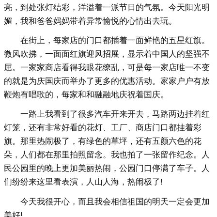
亮，到处张灯结彩，洋溢着一派节日的气氛。今天阳光明
媚，我和爸爸妈妈带着异常愉悦的心情出去玩。
在街上，每家店的门口都插着一面鲜艳的五星红旗。
微风吹拂，一面面红旗迎风招展，显示着中国人的坚强不
屈。一家家商店看得我眼花缭乱，可是每一家店唯一不变
的就是为庆国庆而举办了更多的优惠活动。家家户户有放
鞭炮有唱歌的，每家和和融融地庆祝着国庆。
一路上我看到了很多汽车开来开去，马路两边挂着红
灯笼，还有非常好看的花灯、工厂、商店门口都挂着彩
旗。那里热闹极了，有绿色的草坪，还有五颜六色的花
朵，人们都在那里拍照留念。我也拍了一张留作纪念。人
民公园里的晚上更加美丽热闹，公园门口停满了车子。人
们纷纷来这里看表演，人山人海，热闹极了!
今天我很开心，而且我会相信祖国的明天一定会更加
美好!