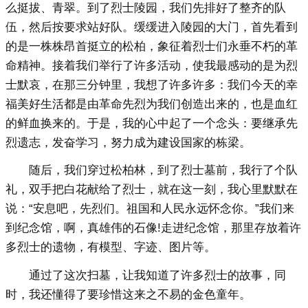
么挺拔、青翠。到了烈士陵园，我们先排好了整齐的队
伍，然后按要求站好队。缓缓进入陵园的大门，首先看到
的是一株株昂首挺立的松柏，象征着烈士们永垂不朽的革
命精神。接着我们举行了许多活动，使我最感动的是为烈
士默哀，在那三分钟里，我想了许多许多：我们今天的幸
福美好生活都是由革命先烈为我们创造出来的，也是血红
的鲜血换来的。于是，我的心中起了一个念头：要继承先
烈遗志，发奋学习，努力成为建设国家的栋梁。
随后，我们穿过松柏林，到了烈士墓前，我行了个队
礼，双手把白花献给了烈士，就在这一刻，我心里默默在
说：“安息吧，先烈们。祖国和人民永远怀念你。”我们来
到纪念馆，啊，真雄伟的石像!走进纪念馆，那里存放着许
多烈士的遗物，有模型、字迹、图片等。
通过了这次扫墓，让我知道了许多烈士的故事，同
时，我还懂得了要珍惜这来之不易的金色童年。