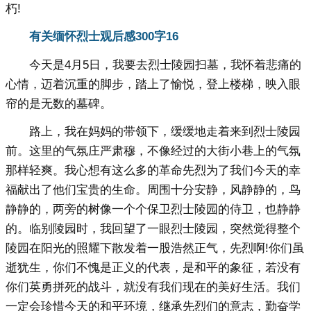
朽!
有关缅怀烈士观后感300字16
今天是4月5日，我要去烈士陵园扫墓，我怀着悲痛的
心情，迈着沉重的脚步，踏上了愉悦，登上楼梯，映入眼
帘的是无数的墓碑。
路上，我在妈妈的带领下，缓缓地走着来到烈士陵园
前。这里的气氛庄严肃穆，不像经过的大街小巷上的气氛
那样轻爽。我心想有这么多的革命先烈为了我们今天的幸
福献出了他们宝贵的生命。周围十分安静，风静静的，鸟
静静的，两旁的树像一个个保卫烈士陵园的侍卫，也静静
的。临别陵园时，我回望了一眼烈士陵园，突然觉得整个
陵园在阳光的照耀下散发着一股浩然正气，先烈啊!你们虽
逝犹生，你们不愧是正义的代表，是和平的象征，若没有
你们英勇拼死的战斗，就没有我们现在的美好生活。我们
一定会珍惜今天的和平环境，继承先烈们的意志，勤奋学