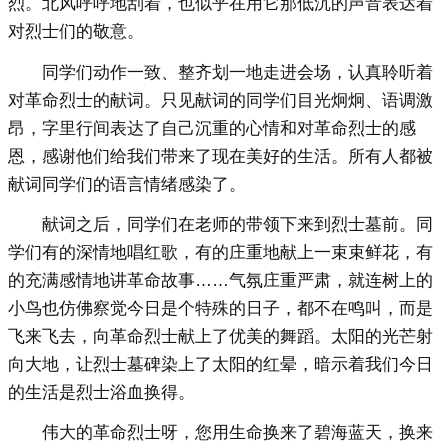
烈。北风呼呼地刮着，也似乎在用它那低沉的声音表达着
对烈士们的敬意。
同学们动作一致、整齐划一地走进会场，认真聆听着
对革命烈士的献词。只见献词的同学们目光炯炯、语调激
昂，字里行间表达了自己沉重的心情和对革命烈士的感
恩，感谢他们给我们带来了现在美好的生活。所有人都被
献词同学们的语言情绪感染了。
献词之后，同学们在老师的带领下来到烈士墓前。同
学们有的深情地唱红歌，有的庄重地献上一束束鲜花，有
的充满感情地讲革命故事……气氛庄重严肃，就连树上的
小鸟也仿佛察觉今日是个特殊的日子，都不在鸣叫，而是
飞来飞去，向革命烈士献上了优美的舞蹈。太阳的光芒射
向大地，让烈士墓碑染上了太阳的红晕，暗示着我们今日
的生活是烈士浴血换得。
伟大的革命烈士呀，您用生命换来了碧海蓝天，换来