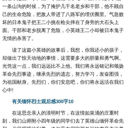
一条山沟的时候，为了掩护几千名老乡和干部，他不顾自
己的生命危险，把敌人带进了八路军的埋伏圈里。气急败
坏的日本鬼子把王二小挑在枪尖摔在了身旁的大石头上
面。干部和老乡脱离了危险，小英雄王二小却被日本鬼子
无情的杀害了。
读了这篇小英雄的故事后，我想，你我还小的孩子，
却做出了惊天动地的事情，这需要多大的胆量和勇气啊。
光凭这一点，我们远远比不上他。我们将永远铭记和颂扬
革命先烈事迹，继承先烈的遗志，努力学习，发奋图强，
为祖国献身。先烈们，你们安息吧，你们将永远活在我们
心中!
有关缅怀烈士观后感300字10
在这思念亲人的清明时节，在这情如泉涌的庄重时
刻，我们山师附小四年级的同学们去了英雄山缅怀革命先