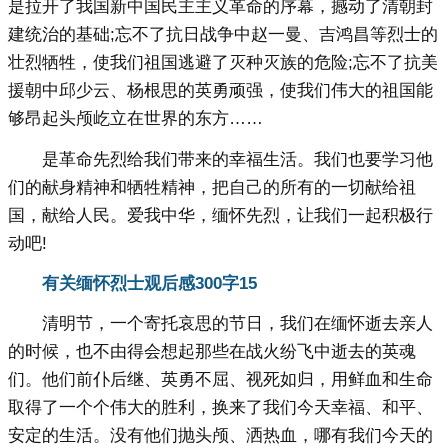
是拉开了我国新中国民主主义革命的序幕，撼动了清朝封
建统治的基础;忘不了抗日战争中赵一曼、吉鸿昌等烈士的
壮烈牺牲，使我们祖国逃避了灭种灭族的危险;忘不了抗美
援朝中邱少云、杨根思的英勇顽强，使我们伟大的祖国能
够昂起头颅屹立在世界的东方……
是革命先烈给我们带来的幸福生活。我们也要学习他
们的献身精神和牺牲精神，把自己的所有的一切献给祖
国，献给人民。爱我中华，缅怀先烈，让我们一起积极行
动吧!
有关缅怀烈士观后感300字15
清明节，一个寄托哀思的节日，我们在缅怀逝去亲人
的时候，也不由得会想起那些在战火纷飞中逝去的英魂
们。他们前仆后继、英勇不屈、视死如归，用鲜血和生命
取得了一个个伟大的胜利，换来了我们今天幸福、和平、
安定的生活。没有他们抛头颅、洒热血，哪有我们今天的