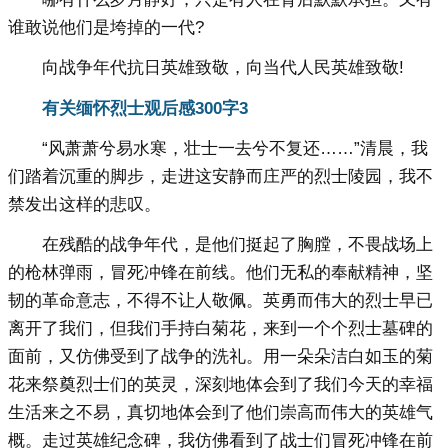
谁敢说他们是垮掉的一代?
向战争年代抗日英雄致敬，向当代人民英雄致敬!
有关缅怀烈士观后感300字
3
“风萧萧兮易水寒，壮士一去兮不复还……”清晨，我
们踏着沉重的脚步，走进这安静而庄严的烈士陵园，我不
禁发出这样的悲叹。
在残酷的战争年代，是他们挺起了胸膛，不畏战场上
的枪林弹雨，冒死冲锋在前线。他们无私的奉献精神，坚
韧的革命意志，不得不让人敬佩。英勇而伟大的烈士早已
离开了我们，但我们手持白菊花，来到一个个烈士墓碑的
面前，又仿佛受到了战争的洗礼。用一朵朵洁白如玉的菊
花来祭奠烈士们的英灵，深刻地体会到了我们今天的幸福
生活来之不易，真切地体会到了他们崇高而伟大的英雄气
概。走过英雄纪念碑，我仿佛看到了战士们冒死冲锋在前