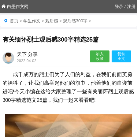
白墨作文网
登录
/
注册
首页
>
学生作文
>
观后感
>
观后感300字
>
有关缅怀烈士观后感300字精选25篇
天下 分享
加入
复制
收藏
全文
2022-04-02
23:28:26

成千成万的烈士们为了人们的利益，在我们前面英勇
的牺牲了，让我们高举起他们的旗巾，他着他们的血迹前
进吧!
今天小编在这给大家整理了一些有关缅怀烈士观后感
300字精选范文25篇，我们一起来看看吧!