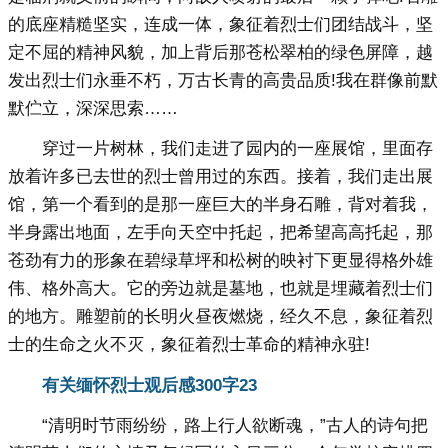
的底座精糙坚实，连成一体，象征着烈士们团结战斗，坚
定不屈的精神风貌，加上背后那苍松翠柏的绿色屏障，越
发出烈士们永垂不朽，万古长青的高贵品质!我在群像前默
默伫立，深深思索……
穿过一片树林，我们走进了园内的一座展馆，里面存
放着许多已去世的烈士曾用过的东西。接着，我们走出展
馆，第一个看到的是那一座巨大的半身石雕，背对着我，
半身露出地面，左手向天空中托起，把希望高高托起，那
苍劲有力的形象在碧绿草坪和松树的映衬下更显得格外雄
伟、格外高大。它的旁边就是墓地，也就是埋藏着烈士们
的地方。雕塑前的长明火昼夜燃烧，经久不息，象征着烈
士的生命之火不灭，象征着烈士革命的精神永驻!
有关缅怀烈士观后感300字23
“清明时节雨纷纷，路上行人欲断魂，”古人的诗句把