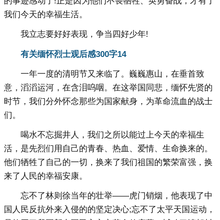
的事迹感动了!正是因为他们不畏牺牲、英勇奋战，才有了
我们今天的幸福生活。
我立志要好好表现，争当四好少年!
有关缅怀烈士观后感300字14
一年一度的清明节又来临了。巍巍惠山，在垂首致
意，滔滔运河，在含泪呜咽。在这举国同悲，缅怀先贤的
时节，我们分外怀念那些为国家献身，为革命流血的战士
们。
喝水不忘掘井人，我们之所以能过上今天的幸福生
活，是先烈们用自己的青春、热血、爱情、生命换来的。
他们牺牲了自己的一切，换来了我们祖国的繁荣富强，换
来了人民的幸福安康。
忘不了林则徐当年的壮举――虎门销烟，他表现了中
国人民反抗外来入侵的的坚定决心;忘不了太平天国运动，