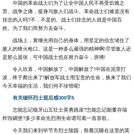
中国的革命战土们为了让全中国人民不再受饥饿之
苦、战争之痛，挺身与敌人们战斗。革命战士们难道没有
挂念的人吗?不，不是的。战士们挂念的人就是中国百
姓。为了我们而努力去奋斗。
战场上，黄继光用自己的身体，用坚定的信念堵住了
敌人的锋火枪口。这是一种多么顽强的精神啊!尽管敌人还
是那么嚣张，可中国战士也在努力奋斗，拼搏!
令人欣喜，中国解放了，中国解放了!中国在泥里打
滚，终于爬出来了!解放军战士用宝贵的生命，换来了我们
今天幸福的生活，我们何不珍惜呢!
有关缅怀烈士观后感300字
5
怎能忘记狼牙山五壮士英勇跳崖?怎能忘记能董存瑞
炸毁碉堡?多少革命先烈用生命谱写着一首首歌。
今天我们来到毕节市烈士陵园，祭奠沉睡在这里的英