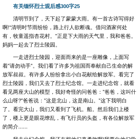
有关缅怀烈士观后感300字25
清明节到了，天下起了蒙蒙大雨。有一首古诗写得好
啊!“清明时节雨纷纷，路上行人欲断魂。借问酒家何处
有，牧童遥指杏花村。”正是下大雨的天气里，我和爸爸。
妈妈一起去了烈士陵园。
一走进烈士陵园，迎面而来的是一座雕像，上面写
着”请勿动手”。我们看了许多为祖国而奉献自己生命的解
放军叔叔。有许多人纷纷拿出小白花献给解放军。看完了
烈士陵园，我们又去了烈士纪念馆。一走进纪念馆，就看
看见两座大山的模型，我好奇怪的问爸爸：”爸爸，这叫什
么山呀?”爸爸说：”这是北山，这是南山。”这下我明白
了。看完大山，我们又看到了飞机。船。然后我们上楼
了，楼上更是眼花缭乱，有飞行员的头盔，有各位解放军
的简介......