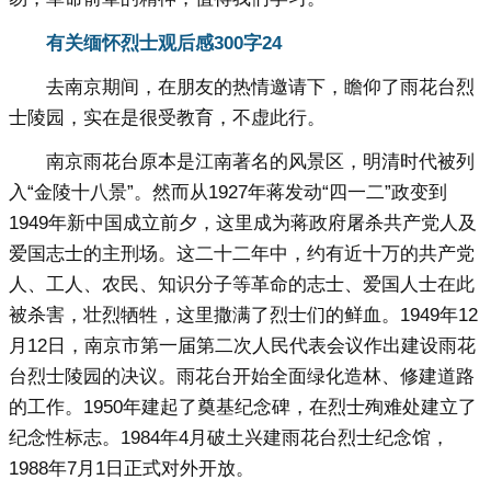
有关缅怀烈士观后感300字24
去南京期间，在朋友的热情邀请下，瞻仰了雨花台烈
士陵园，实在是很受教育，不虚此行。
南京雨花台原本是江南著名的风景区，明清时代被列
入“金陵十八景”。然而从1927年蒋发动“四一二”政变到
1949年新中国成立前夕，这里成为蒋政府屠杀共产党人及
爱国志士的主刑场。这二十二年中，约有近十万的共产党
人、工人、农民、知识分子等革命的志士、爱国人士在此
被杀害，壮烈牺牲，这里撒满了烈士们的鲜血。1949年12
月12日，南京市第一届第二次人民代表会议作出建设雨花
台烈士陵园的决议。雨花台开始全面绿化造林、修建道路
的工作。1950年建起了奠基纪念碑，在烈士殉难处建立了
纪念性标志。1984年4月破土兴建雨花台烈士纪念馆，
1988年7月1日正式对外开放。