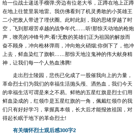
给一位战士递送手榴弹;旁边有位老大爷，正蹲在地上正蹲
在地上往筐里装地雷。我仿佛看到了机灵勇敢的小英雄王
二小把敌人带进了埋伏圈。此时此刻，我的思绪穿越了时
空，飞到那艰苦卓越的战争年代……听!那惊天动地的枪炮
声，嘹亮的冲锋号声;看!无数的英雄们正为祖国的解放而
奋不顾身，冲向枪林弹雨，冲向炮火硝烟;你倒下了，他冲
上去，鲜血染红了旗帜……那惊天地泣鬼神的伟大献身精
神，让我们每一个人热血沸腾!
走出烈士陵园，悲伤已化成了一股催我向上的力量，
革命烈士们为我们的幸福生活抛头颅、洒热血，我们今天
的幸福生活可谓是来之不易。鲜艳的五星红旗是烈士们用
鲜血染成的，红领巾是五星红旗的一角，佩戴红领巾的我
们只有好好学习，掌握真本领，长大后才能报效祖国，对
得起长眠于地下的革命烈士!
有关缅怀烈士观后感300字
2