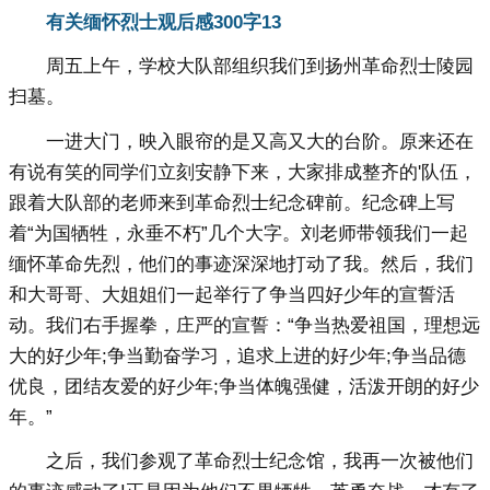
有关缅怀烈士观后感300字13
周五上午，学校大队部组织我们到扬州革命烈士陵园
扫墓。
一进大门，映入眼帘的是又高又大的台阶。原来还在
有说有笑的同学们立刻安静下来，大家排成整齐的'队伍，
跟着大队部的老师来到革命烈士纪念碑前。纪念碑上写
着“为国牺牲，永垂不朽”几个大字。刘老师带领我们一起
缅怀革命先烈，他们的事迹深深地打动了我。然后，我们
和大哥哥、大姐姐们一起举行了争当四好少年的宣誓活
动。我们右手握拳，庄严的宣誓：“争当热爱祖国，理想远
大的好少年;争当勤奋学习，追求上进的好少年;争当品德
优良，团结友爱的好少年;争当体魄强健，活泼开朗的好少
年。”
之后，我们参观了革命烈士纪念馆，我再一次被他们