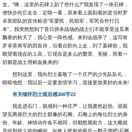
女。“咦，这里的石碑上刻了些什么?”我发现了一块石碑，
便快步向它走去，定睛一看，原来着上面刻着的是当时罗
卓英部队的宣传标语“军爱民，民助军，军民合作打日
本”。我突然想到了昔日拼杀战场的战士们不能享受这瓜果
飘香的秋天了，我心里一阵伤感。来到会战亭了，这写有
罗卓英将军的四首诗，沿着台阶向上走，到了墓碑前，我
眺望着现在的上高，它现在是多么的繁荣、美丽，而着一
切都是战士用鲜血换来的!
想到这里，我向烈士墓敬了一个庄严的少先队队礼，
暗暗地想：我以后一定要发愤学习，迎接更加美好的未来!
有关缅怀烈士观后感300字22
我走进石门，就感到一种庄严，让我肃然起劲。迎面
望见两座巨大的烈士群像的石雕。石雕上的每位烈士的身
份、年龄、神情动作各不相同，但都怒视前方，这大概就
是临刑就义前的瞬间，向敌人喷射的最后一颗子弹吧!石雕