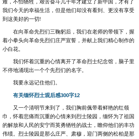
难，不怕牺牲，艰苦奋斗几十年才建立了新中国，才有了
我们今天的幸福生活，但是他们却没有看到、更没有享受
到这美好的一切!
在向革命先烈们三鞠躬后，我们在老师的带领下，握
着小拳头向革命先烈们庄严宣誓，并献上我们精心制作的
小白花。
我们怀着沉重的心情离开了革命烈士纪念馆，脑子里
不停地涌现出一个个先烈们的名字。
我要永远记住他们。
有关缅怀烈士观后感300字12
又一个清明节来到了，我们胸前偑带着鲜艳的红领
巾，怀着悲痛而沉重的心情来到烈士陵园，缅怀为了祖国
的解放和人民的安宁而英勇牺牲的战士，瞻仰他们的丰功
伟绩。烈士陵园是那么庄严、肃穆，迎门两侧的松柏是那