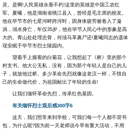
灵。是啊!人民英雄永垂不朽!这里的英雄是中国工农红
军。夏曦，他是湖南省桃江县人，曾经是毛主席的校友。
他在毕节市的七星河畔跨河时，因身体疲劳被卷入了漩
涡，溺水身亡，年仅35岁，他在毕节人民心中的形象是高
大的。青山处处埋忠骨，何须马革裹尸还!夏曦同志的遗体
现安眠于毕节市烈士陵园内。
望着手上握着的白菊花，让我想起了《桥》里的那个
村支书。他大公无私，没有，因为那个年轻人是自己的儿
子，就放他过桥。多少革命先烈就像这老汉一样，不惜自
己的生命做代价，为祖国献出了年轻的生命!
让我们缅怀革命先烈，传承红色基因。
有关缅怀烈士观后感300字
6
这天，我们照常来到学校，可我们每一个人都不背书
包，为什么呢?因为前一天老师说今早有重大活动，不用